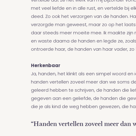
vertelde dat ze het werk van mij bijzonder vond
met veel liefde en in alle rust, en vertelde bij
deed. Zo ook het verzorgen van de handen. Haa
verzorgde man geweest, maar zo op het laatst 
daar steeds meer moeite mee. Ik maakte zijn n
en waste daarna de handen en legde ze, zoals zij
ontroerde haar, de handen van haar vader, zo
Herkenbaar
Ja, handen, het klinkt als een simpel woord en
handen vertellen zoveel meer dan we soms d
geleerd hebben te schrijven, de handen die li
gegeven aan een geliefde, de handen die ge
die je als kind de weg hebben gewezen, die han
“Handen vertellen zoveel meer dan 