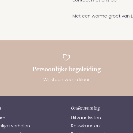
contact met ons op.
Met een warme groet van 
Persoonlijke begeleiding
Wij staan voor u klaar
s
Ondersteuning
am
Uitvaartkisten
lijke verhalen
Rouwkaarten