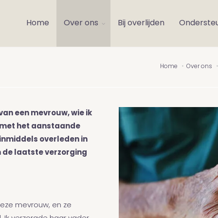
Home
Over ons
Bij overlijden
Onderste
.
Home
Over ons
van een mevrouw, wie ik
d met het aanstaande
inmiddels overleden in
m de laatste verzorging
 deze mevrouw, en ze