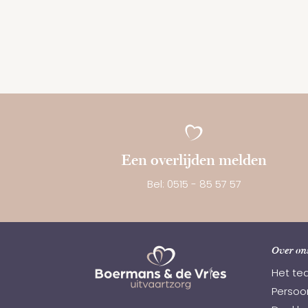
Een overlijden melden
Bel: 0515 - 85 57 57
Over on
Het te
Persoon