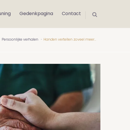
uning
Gedenkpagina
Contact
Persoonlijke verhalen
Handen vertellen zoveel meer...