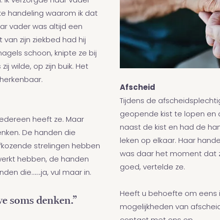
. Ik verzorgde haar vader
 elke handeling waarom ik dat
r vader was altijd een
van zijn ziekbed had hij
agels schoon, knipte ze bij
 wilde, op zijn buik. Het
 herkenbaar.
Afscheid
Tijdens de afscheidsplecht
geopende kist te lopen en 
 iedereen heeft ze. Maar
naast de kist en had de ha
enken. De handen die
leken op elkaar. Haar handen
efkozende strelingen hebben
was daar het moment dat zi
werkt hebben, de handen
goed, vertelde ze.
den die…….ja, vul maar in.
Heeft u behoefte om eens in
we soms denken.”
mogelijkheden van afscheid