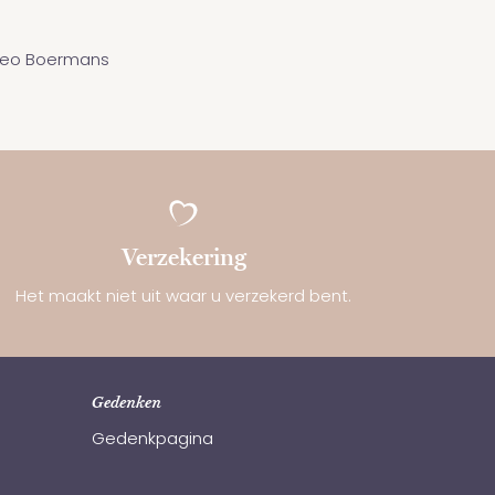
Leo Boermans
Verzekering
Het maakt niet uit waar u verzekerd bent.
Gedenken
Gedenkpagina