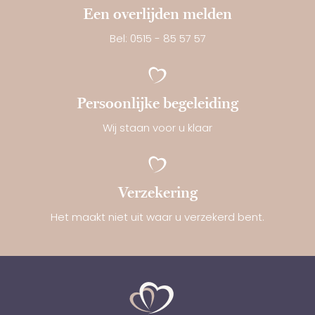
Een overlijden melden
Bel: 0515 - 85 57 57
Persoonlijke begeleiding
Wij staan voor u klaar
Verzekering
Het maakt niet uit waar u verzekerd bent.