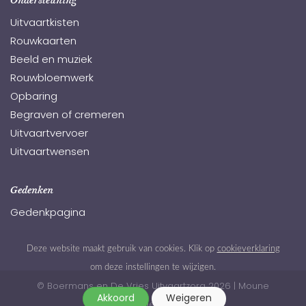
Ondersteuning
Uitvaartkisten
Rouwkaarten
Beeld en muziek
Rouwbloemwerk
Opbaring
Begraven of cremeren
Uitvaartvervoer
Uitvaartwensen
Gedenken
Gedenkpagina
Deze website maakt gebruik van cookies. Klik op
cookieverklaring
om deze instellingen te wijzigen.
© Boermans en De Vries Uitvaartzorg 2026
|
Moune
Webdesign