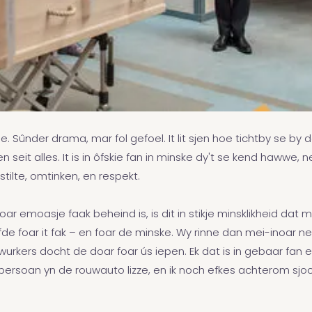
rinne. Sûnder drama, mar fol gefoel. It lit sjen hoe tichtby se
n seit alles. It is in ôfskie fan in minske dy't se kend hawwe, 
 stilte, omtinken, en respekt.
ar emoasje faak beheind is, is dit in stikje minsklikheid dat my d
de foar it fak – en foar de minske. Wy rinne dan mei-inoar nei bû
iwurkers docht de doar foar ús iepen. Ek dat is in gebaar fan 
 persoan yn de rouwauto lizze, en ik noch efkes achterom sjoc