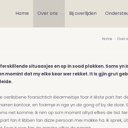
Home
Over ons
Bij overlijden
Onderste
Home
Over 
erskillende situaasjes en op in soad plakken. Soms yn in
n momint dat my elke kear wer rekket. It is gjin grut gebaa
leide.
de oerlibbene foarsichtich klearmeitsje foar it lêste part fan de 
harren kantoar, en foarmje in rige yn de gong of by de doar. 
n soms net komme. Ik nim op sa’n momint altyd efkes de tiid. Ne
rut part fan it libben fan dizze persoan mei makke ha. Ik sprek