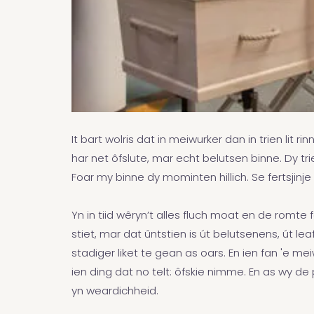
It bart wolris dat in meiwurker dan in trien lit 
har net ôfslute, mar echt belutsen binne. Dy trie
Foar my binne dy mominten hillich. Se fertsjinje
Yn in tiid wêryn’t alles fluch moat en de romte fo
stiet, mar dat ûntstien is út belutsenens, út leaf
stadiger liket te gean as oars. En ien fan 'e me
ien ding dat no telt: ôfskie nimme. En as wy de
yn weardichheid.