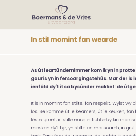
In stil momint fan wearde
As útfeartûndernimmer kom ik yn in protte f
gauris yn in fersoargingstehûs. Mar der is ie
ienfâld dy't it sa bysûnder makket: de útge
It is in momint fan stilte, fan respekt. Wylst wy 
los. Se komme út 'e keamers, út 'e keuken, fan 
lêste groet, in stille eare, in tichterby kin me
minsken dy’t hjir, yn stilte en mei soarch, in g