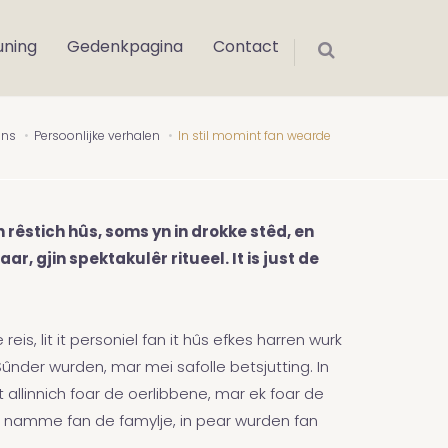
uning
Gedenkpagina
Contact
ons
Persoonlijke verhalen
In stil momint fan wearde
 rêstich hûs, soms yn in drokke stêd, en
r, gjin spektakulêr ritueel. It is just de
reis, lit it personiel fan it hûs efkes harren wurk
Sûnder wurden, mar mei safolle betsjutting. In
t allinnich foar de oerlibbene, mar ek foar de
, út namme fan de famylje, in pear wurden fan