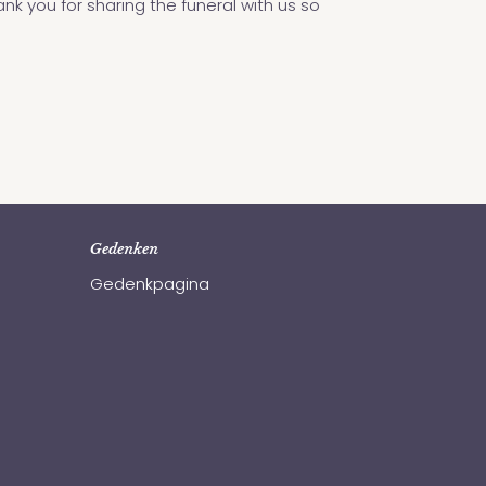
ank you for sharing the funeral with us so
Gedenken
Gedenkpagina