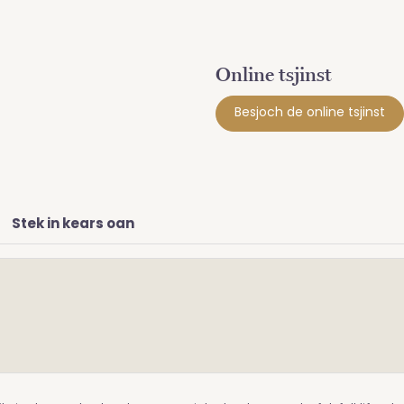
Online tsjinst
Besjoch de online tsjinst
Stek in kears oan