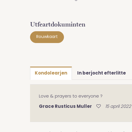
Utfeartdokuminten
Rouwkaart
Kondolearjen
In berjocht efterlitte
Love & prayers to everyone ?
Grace Rusticus Muller
15 april 2022