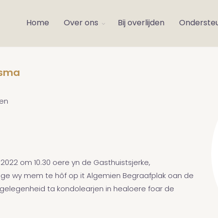
Home
Over ons
Bij overlijden
Onderste
tsma
en
l 2022 om 10.30 oere yn de Gasthuistsjerke,
bringe wy mem te hôf op it Algemien Begraafplak oan de
 gelegenheid ta kondolearjen in healoere foar de