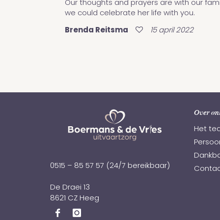
Our thoughts and prayers are with our family
we could celebrate her life with you.
Brenda Reitsma
15 april 2022
Over on
Het te
Persoon
Dankba
0515 – 85 57 57
(24/7 bereikbaar)
Contac
De Draei 13
8621 CZ Heeg