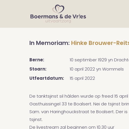
In Memoriam:
Hinke Brouwer-Rei
Berne:
10 septimber 1929
yn
Dracht
Stoarn:
10 april 2022
yn
Wommels
Utfeartdatum:
15 april 2022
De tanktsjinst sil hâlden wurde op freed 15 apri
Gasthuissingel 33 te Boalsert. Nei de tsjinst 
Sam. van Haringhouckstraat te Boalsert. Der is
tsjinst.
De livestream zal beginnen om 10.30 uur