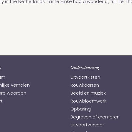
 in the Netherlands. Tante Hinke had a wonderful, full life. Th
s
Ondersteuning
am
Uitvaartkisten
lijke verhalen
Rouwkaarten
re woorden
Beeld en muziek
t
Rouwbloemwerk
Opbaring
Begraven of cremeren
Uitvaartvervoer