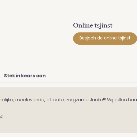
Online tsjinst
Besjoch de online tsjinst
Stek in kears oan
olijke, meelevende, attente, zorgzame Janke!!! Wij zullen haar 
4