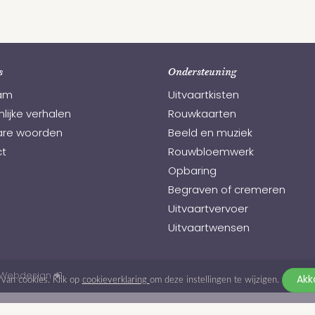
s
Ondersteuning
am
Uitvaartkisten
lijke verhalen
Rouwkaarten
re woorden
Beeld en muziek
t
Rouwbloemwerk
Opbaring
Begraven of cremeren
Uitvaartvervoer
Uitvaartwensen
Webdesign
van cookies. Klik op
cookieverklaring
om deze instellingen te wijzigen.