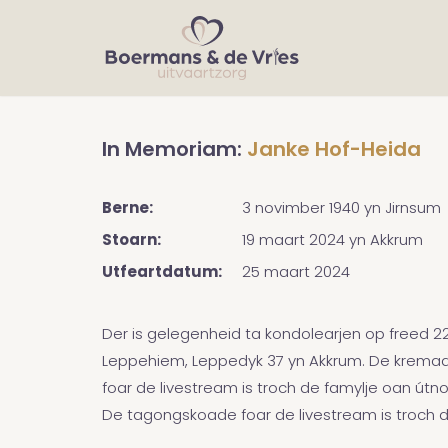
In Memoriam:
Janke Hof-Heida
Berne:
3 novimber 1940
yn
Jirnsum
Stoarn:
19 maart 2024
yn
Akkrum
Utfeartdatum:
25 maart 2024
Der is gelegenheid ta kondolearjen op freed 22
Leppehiem, Leppedyk 37 yn Akkrum. De kremaas
foar de livestream is troch de famylje oan útn
De tagongskoade foar de livestream is troch d