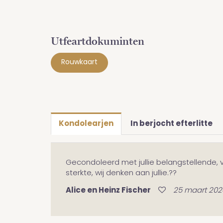
Utfeartdokuminten
Rouwkaart
Kondolearjen
In berjocht efterlitte
Gecondoleerd met jullie belangstellende, vr
sterkte, wij denken aan jullie.??
Alice en Heinz Fischer
25 maart 202