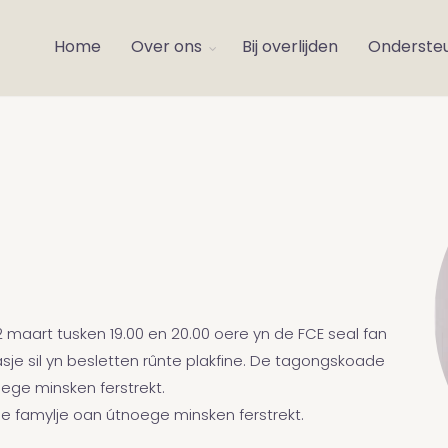
Home
Over ons
Bij overlijden
Onderste
 maart tusken 19.00 en 20.00 oere yn de FCE seal fan
je sil yn besletten rûnte plakfine. De tagongskoade
oege minsken ferstrekt.
e famylje oan útnoege minsken ferstrekt.