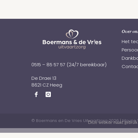
Over on
Het te
Persoon
Dankba
0515 – 85 57 57
(24/7 bereikbaar)
Contac
De Draei 13
8621 CZ Heeg
© Boermans en De Vries Uitvaartzorg 2026
|
Moune 
Deze website maakt gebruik 