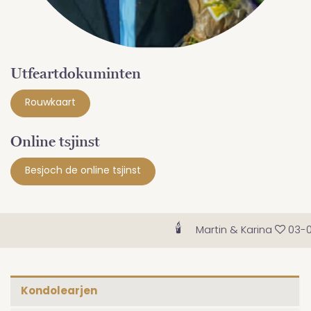
Utfeartdokuminten
Rouwkaart
Online tsjinst
Besjoch de online tsjinst
🕯
Martin & Karina
03-08
Kondolearjen