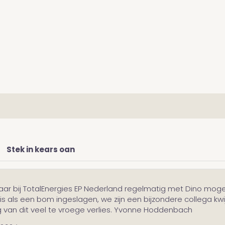
Stek in kears oan
 11 jaar bij TotalEnergies EP Nederland regelmatig met Dino mog
is als een bom ingeslagen, we zijn een bijzondere collega kwijt
g van dit veel te vroege verlies. Yvonne Hoddenbach