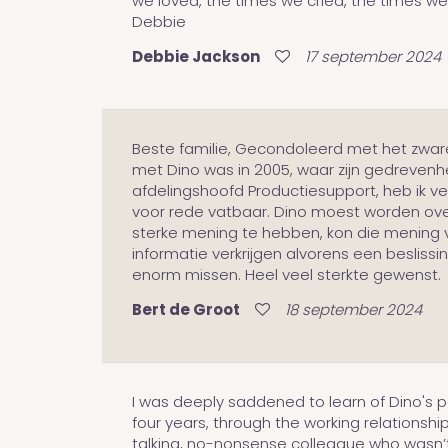
we loved, the times we cried, the times we f
Debbie
Debbie Jackson
17 september 2024
Beste familie, Gecondoleerd met het zware 
met Dino was in 2005, waar zijn gedrevenhe
afdelingshoofd Productiesupport, heb ik ve
voor rede vatbaar. Dino moest worden ove
sterke mening te hebben, kon die mening ve
informatie verkrijgen alvorens een beslissi
enorm missen. Heel veel sterkte gewenst.
Bert de Groot
18 september 2024
I was deeply saddened to learn of Dino's pas
four years, through the working relationship
talking, no-nonsense colleague who wasn’t 