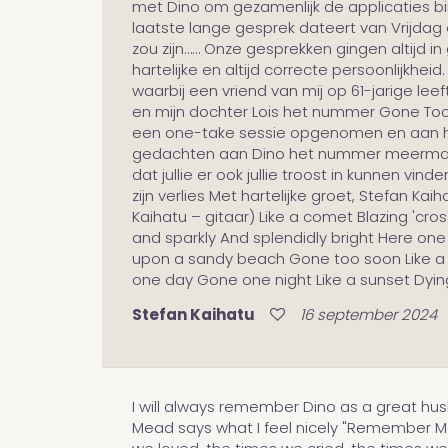
met Dino om gezamenlijk de applicaties b
laatste lange gesprek dateert van Vrijdag 
zou zijn…… Onze gesprekken gingen altijd i
hartelijke en altijd correcte persoonlijkhei
waarbij een vriend van mij op 61-jarige le
en mijn dochter Lois het nummer Gone Too S
een one-take sessie opgenomen en aan hem
gedachten aan Dino het nummer meermaals 
dat jullie er ook jullie troost in kunnen vi
zijn verlies Met hartelijke groet, Stefan K
Kaihatu – gitaar) Like a comet Blazing 'cr
and sparkly And splendidly bright Here one
upon a sandy beach Gone too soon Like a pe
one day Gone one night Like a sunset Dyi
Stefan Kaihatu
16 september 2024
I will always remember Dino as a great hus
Mead says what I feel nicely "Remember M