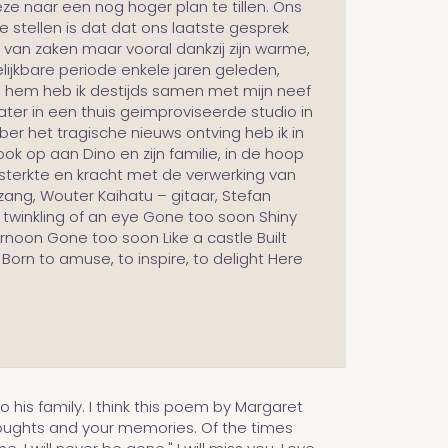
e naar een nog hoger plan te tillen. Ons
 stellen is dat dat ons laatste gesprek
 van zaken maar vooral dankzij zijn warme,
gelijkbare periode enkele jaren geleden,
an hem heb ik destijds samen met mijn neef
ter in een thuis geimproviseerde studio in
 het tragische nieuws ontving heb ik in
 op aan Dino en zijn familie, in de hoop
el sterkte en kracht met de verwerking van
 zang, Wouter Kaihatu – gitaar, Stefan
e twinkling of an eye Gone too soon Shiny
ernoon Gone too soon Like a castle Built
orn to amuse, to inspire, to delight Here
 his family. I think this poem by Margaret
oughts and your memories. Of the times