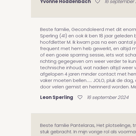
Yvonne Hoddenbach
16 september
Beste familie, Gecondoleerd met dit enorme 
Sperling (41) en ook ik ben 18 jaar geleden
hoofdletter M. Ik kwam pas na een aantal j
frequent met hem heb gewerkt, en altijd me
of een goeie sparring sessie, iets wat sch
richting gegegeven om weer verder te kunn
technische inhoud, wat nadien altijd weer
afgelopen 4 jaren minder contact met hem g
vaker moeten bellen...... JOLO, pluk de dag
door velen gemist en herinnerd worden. M
Leon Sperling
16 september 2024
Beste familie Pantelaras, Het plotselinge, t
stuk gebracht. In mijn vorige rol als voorm