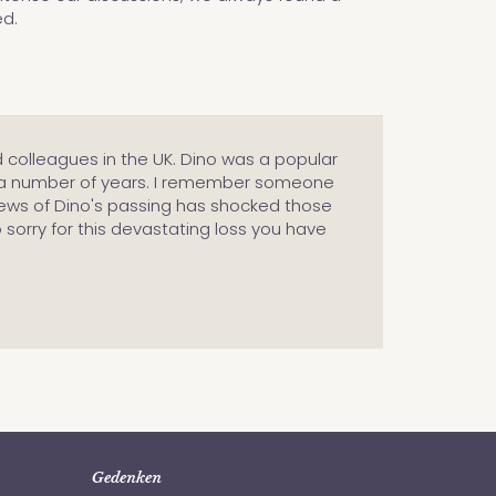
ed.
d colleagues in the UK. Dino was a popular
or a number of years. I remember someone
ews of Dino's passing has shocked those
o sorry for this devastating loss you have
Gedenken