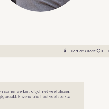
🕯
Bert de Groot
18-09-
en samenwerken, altijd met veel plezier.
geraakt. Ik wens jullie heel veel sterkte