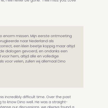
 I will never be gone." I will miss you. Love
Dino enorm missen. Mijn eerste ontmoeting
 terugkeerde naar Nederland als
rrect, een klein beetje koppig maar altijd
ede dialogen gevoerd, en ondanks een
oor hem, altijd alle en volledige
s voor velen, zullen wij allemaal Dino
s incredibly difficult time. Over the past
ng to know Dino well. He was a straight-
intense our discussions, we always found a