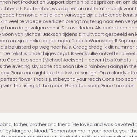
innen het Production Support domein te bespreken en om dez
ochtend 6 September, waarbij het nu achteraf moeilijk voor te
n goede harmonie, niet alleen vanwege zijn uitstekende kennis
d. Zijn veel te vroege overlijden brengt mij terug naar een ver
eftijd aan de gevolgen van ALS is overleden. Als eerbetoon a
oon van Michael Jackson tijdens zijn uitvaart gespeeld en la
 en zijn familie opgedragen. Toen ik Woensdag 11 September
beluisterd op weg naar huis. Graag draag ik dit nummer ook
nden. De tekst is onder bijgevoegd. Ik wens jullie ontzettend ve
aihatu Gone too soon (Michael Jackson) – cover (Lois Kaihatu -
oss the evening sky Gone too soon Like a rainbow Fading in th
 day Gone one night Like the loss of sunlight On a cloudy aft
rfect flower That is just beyond your reach Gone too soon B
ng with the rising of the moon Gone too soon Gone too soon
band, father, brother and friend. He loved and was devoted to
e" by Margaret Mead. "Remember me in your hearts, your th