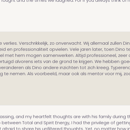
ought and the times we laughed. For if you always think of me,
verlies. Verschrikkelijk, zo onverwacht. Wij allemaal zullen 
id en professionaliteit opvielen. Vele jaren later, toen Dino
el met hem mogen samenwerken. Altijd professioneel, zeer co
rtuigd alvorens iets van de grond te krijgen. We hebben go
randeren als Dino andere inzichten tot zich kreeg. Typerend v
ng te nemen. Als voorbeeld, maar ook als mentor voor mij, zoal
sing, and my heartfelt thoughts are with his family during thi
 between Total and Spirit Energy, I had the privilege of getti
afraid to share his unfiltered thoughts. Yet, no matter how 