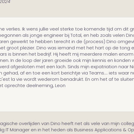
 2024
verlies. Ik wens jullie veel sterke toe komende tijd om dit gr
 begonnen als jonge engineer bij Total, en heb zoals velen Din
aren gewerkt te hebben terecht in de (process) Dino omgeving
t groot plezier. Dino was iemand met het hart op de tong en 
aars is binnen het bedrijf. Hij heeft mij meerdere malen enor
en. In de loop der jaren groeide ook mijn kennis en konden 
 werd afgesloten met een lach. Sinds mijn expatriation naar
ehad, af en toe een kort berichtje via Teams.... iets waar n
, c'est la vie wordt wederom benadrukt. En om het af te sluiten
et oprechte deelneming, Leon
ragische overlijden van Dino heeft net als vele van mijn colleg
alig IT Manager en in het heden als Business Applications & O