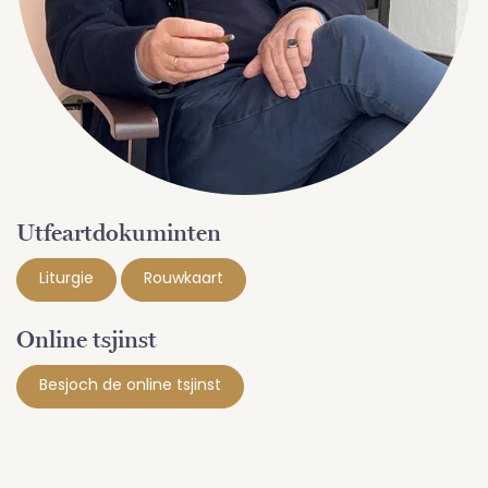
Utfeartdokuminten
Liturgie
Rouwkaart
Online tsjinst
Besjoch de online tsjinst