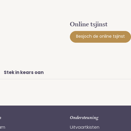
Online tsjinst
Besjoch de online tsjinst
Stek in kears oan
s
Ondersteuning
am
Uitvaartkisten