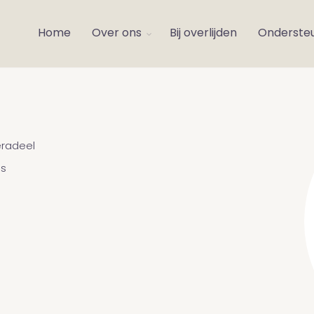
Home
Over ons
Bij overlijden
Onderste
radeel
s