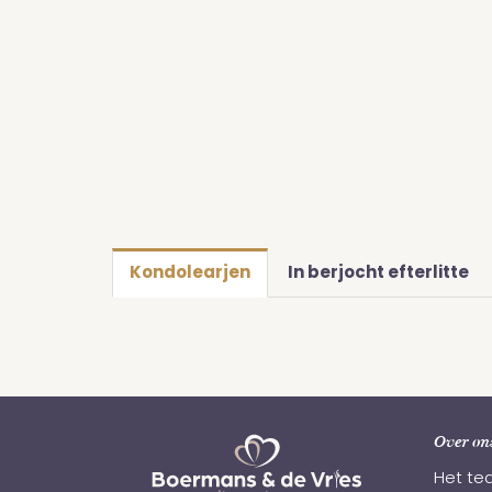
Kondolearjen
In berjocht efterlitte
Over on
Het te