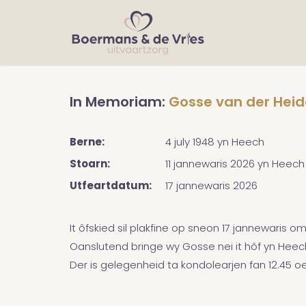
In Memoriam:
Gosse van der Heid
Berne:
4 july 1948
yn
Heech
Stoarn:
11 jannewaris 2026
yn
Heech
Utfeartdatum:
17 jannewaris 2026
It ôfskied sil plakfine op sneon 17 jannewaris o
Oanslutend bringe wy Gosse nei it hôf yn Heec
Der is gelegenheid ta kondolearjen fan 12.45 oe