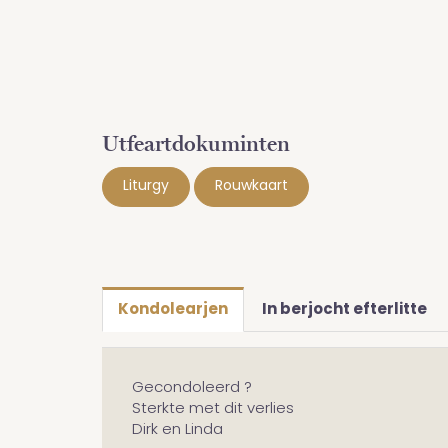
Utfeartdokuminten
Liturgy
Rouwkaart
Kondolearjen
In berjocht efterlitte
Gecondoleerd ?
Sterkte met dit verlies
Dirk en Linda