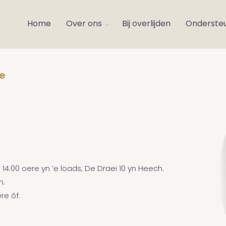
Home
Over ons
Bij overlijden
Onderste
e
m 14.00 oere yn ’e loads, De Draei 10 yn Heech.
h.
re ôf.