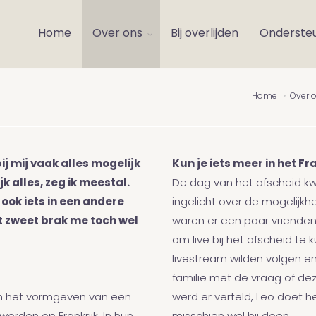
Home
Over ons
Bij overlijden
Onderste
Home
Over 
j mij vaak alles mogelijk
Kun je iets meer in het F
jk alles, zeg ik meestal.
De dag van het afscheid kw
t ook iets in een andere
ingelicht over de mogelijkh
et zweet brak me toch wel
waren er een paar vrienden 
om live bij het afscheid te 
livestream wilden volgen 
familie met de vraag of d
 in het vormgeven van een
werd er verteld, Leo doet het