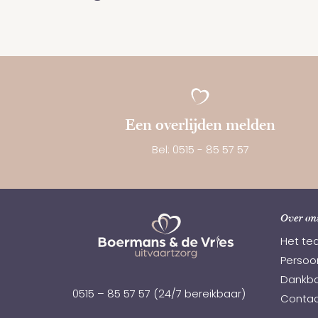
Een overlijden melden
Bel: 0515 - 85 57 57
Over on
Het te
Persoon
Dankba
0515 – 85 57 57
(24/7 bereikbaar)
Contac