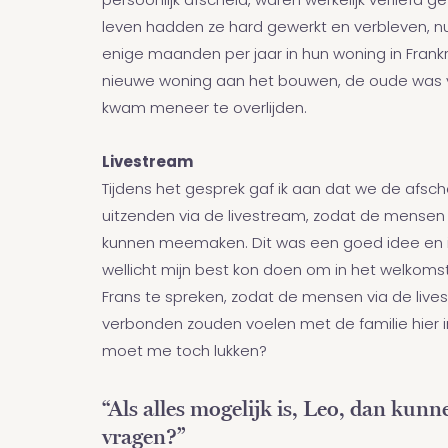
persoonlijk afscheid, waren werkelijk verliefd ge
leven hadden ze hard gewerkt en verbleven, n
enige maanden per jaar in hun woning in Frankr
nieuwe woning aan het bouwen, de oude was v
kwam meneer te overlijden.
Livestream
Tijdens het gesprek gaf ik aan dat we de afsc
uitzenden via de livestream, zodat de mensen i
kunnen meemaken. Dit was een goed idee en i
wellicht mijn best kon doen om in het welko
Frans te spreken, zodat de mensen via de liv
verbonden zouden voelen met de familie hier in
moet me toch lukken?
“Als alles mogelijk is, Leo, dan kunn
vragen?”