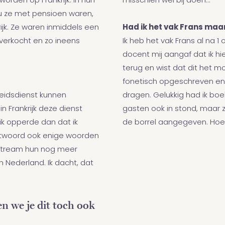
worden op Frankrijk. In hun
misschien wel bij doen…
u ze met pensioen waren,
ijk. Ze waren inmiddels een
Had ik het vak Frans maar 
erkocht en zo ineens
Ik heb het vak Frans al na 1 
docent mij aangaf dat ik hie
terug en wist dat dit het mo
fonetisch opgeschreven en 
heidsdienst kunnen
dragen. Gelukkig had ik boe
n Frankrijk deze dienst
gasten ook in stond, maar z
k opperde dan dat ik
de borrel aangegeven. Hoe d
mstwoord ook enige woorden
estream hun nog meer
 Nederland. Ik dacht, dat
en we je dit toch ook