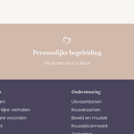
Persoonlijke begeleiding
Wij staan voor u klaar
s
Ondersteuning
am
Uitvaartkisten
lijke verhalen
Rouwkaarten
re woorden
Beeld en muziek
t
Rouwbloemwerk