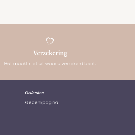
Verzekering
Het maakt niet uit waar u verzekerd bent.
Gedenken
Gedenkpagina