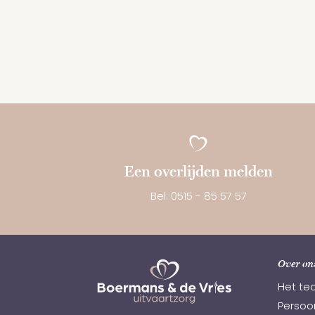
Een overlijden melden
Bel: 0515 - 85 57 57
Over on
Het te
Persoon