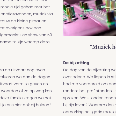
oud van de dienst en ook
mooie tijd gehad met het
benefietavonden, muziek via
rouw de kleine piraat en
 wat overigens ook een
lgemaakt. Een show van 50
opname te zijn waarop deze
“Muziek ho
De bijzetting
De dag van de bijzetting w
na de uitvaart nog even
overledene. We liepen in sti
evalueren we dan de dagen
had me voorbereid om een 
uitvaart vorm te geven en
rondom het graf stonden. I
ntwoorden of ze op weg kan
spreken. We stonden rondo
j deze familie kregen we het
bij zijn leven? Waarom dan 
l je ons hier ook bij helpen?
opmerking het gezin raakt