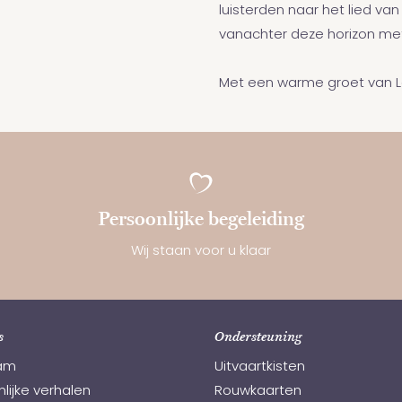
luisterden naar het lied va
vanachter deze horizon m
Met een warme groet van 
Persoonlijke begeleiding
Wij staan voor u klaar
s
Ondersteuning
am
Uitvaartkisten
lijke verhalen
Rouwkaarten