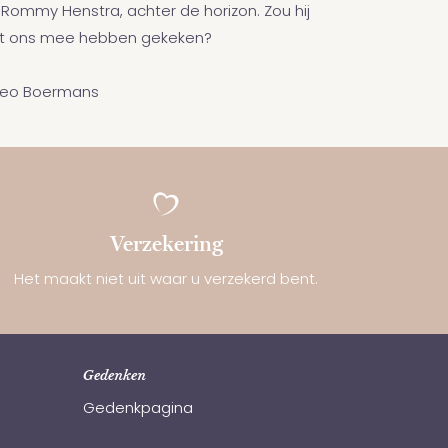
n Rommy Henstra, achter de horizon. Zou hij
et ons mee hebben gekeken?
Leo Boermans
Verzekering
Het maakt niet uit waar u verzekerd bent.
Gedenken
Gedenkpagina