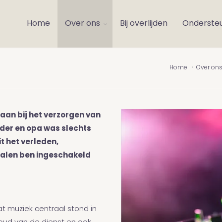
Home
Over ons
Bij overlijden
Onderste
Home
Over on
taan bij het verzorgen van
ader en opa was slechts
t het verleden,
malen ben ingeschakeld
at muziek centraal stond in