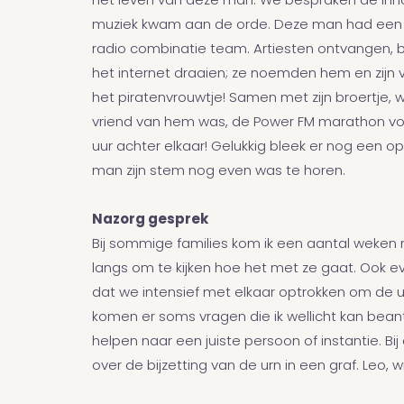
het leven van deze man. We bespraken de inh
muziek kwam aan de orde. Deze man had een 
radio combinatie team. Artiesten ontvangen, 
het internet draaien; ze noemden hem en zijn v
het piratenvrouwtje! Samen met zijn broertje,
vriend van hem was, de Power FM marathon vo
uur achter elkaar! Gelukkig bleek er nog een 
man zijn stem nog even was te horen.
Nazorg gesprek
Bij sommige families kom ik een aantal weken 
langs om te kijken hoe het met ze gaat. Ook 
dat we intensief met elkaar optrokken om de 
komen er soms vragen die ik wellicht kan bea
helpen naar een juiste persoon of instantie. Bi
over de bijzetting van de urn in een graf. Leo, wi