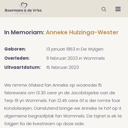
In Memoriam:
Anneke Hulzinga-Wester
Geboren:
13 januari 1953
in
De Wylgen
Overleden:
9 februari 2023
in
Wommels
Uitvaartdatum:
15 februari 2023
We nimme ôfskied fan Anneke op woansdei 15
febrewaris om 13.30 oere yn de Jacobitsjerke oan de
Terp 19 yn Wommels. Fan 12.45 oere ôf is der romte foar
kondolearjen. Oanslutend bringe we Anneke te hôf op it
algemiene begraafplak fan Wommels. De tsjinst is ek te
folgjen fia de livestream op dizze side.