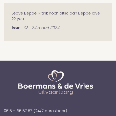
Leave Beppe ik tink noch altiid oan Beppe love
?? you
Ivar
24 maart 2024
0515 – 85 57 57
(24/7 bereikbaar)