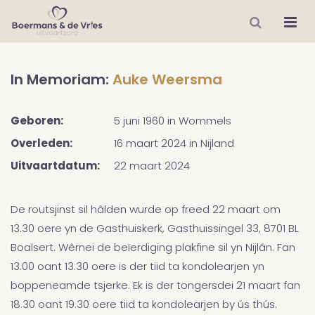
In Memoriam:
Auke Weersma
Geboren:
5 juni 1960
in
Wommels
Overleden:
16 maart 2024
in
Nijland
Uitvaartdatum:
22 maart 2024
De routsjinst sil hâlden wurde op freed 22 maart om
13.30 oere yn de Gasthuiskerk, Gasthuissingel 33, 8701 BL
Boalsert. Wêrnei de beïerdiging plakfine sil yn Nijlân. Fan
13.00 oant 13.30 oere is der tiid ta kondolearjen yn
boppeneamde tsjerke. Ek is der tongersdei 21 maart fan
18.30 oant 19.30 oere tiid ta kondolearjen by ús thús.