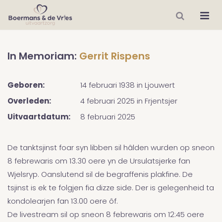
In Memoriam:
Gerrit Rispens
Geboren:
14 februari 1938
in
Ljouwert
Overleden:
4 februari 2025
in
Frjentsjer
Uitvaartdatum:
8 februari 2025
De tanktsjinst foar syn libben sil hâlden wurden op sneon
8 febrewaris om 13.30 oere yn de Ursulatsjerke fan
Wjelsryp. Oanslutend sil de begraffenis plakfine. De
tsjinst is ek te folgjen fia dizze side. Der is gelegenheid ta
kondolearjen fan 13.00 oere ôf.
De livestream sil op sneon 8 febrewaris om 12:45 oere