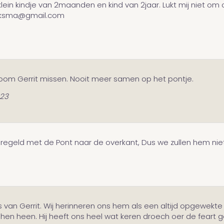
ein kindje van 2maanden en kind van 2jaar. Lukt mij niet om op
belksma@gmail.com
n oom Gerrit missen. Nooit meer samen op het pontje.
023
eregeld met de Pont naar de overkant, Dus we zullen hem ni
s van Gerrit. Wij herinneren ons hem als een altijd opgewekt
heen. Hij heeft ons heel wat keren droech oer de feart geze