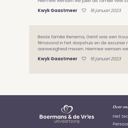
Hiermee wensen we jullie als familie veel 
Kwyk Gaastmeer
19 januari 2023
Beste familie Renema, Gerrit was een trou
filmavond in het dorpshuis en de excursie na
aanwezigheid missen. Hiermee wensen we jul
Kwyk Gaastmeer
19 januari 2023
Over on
Het te
Persoon