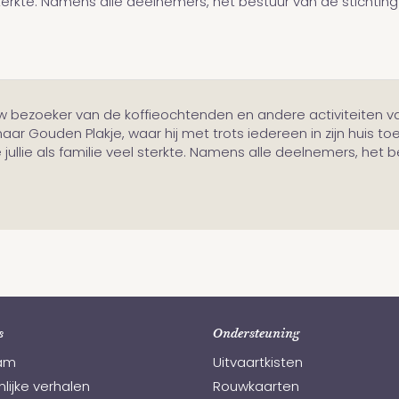
sterkte. Namens alle deelnemers, het bestuur van de stichting
w bezoeker van de koffieochtenden en andere activiteiten va
ar Gouden Plakje, waar hij met trots iedereen in zijn huis toe
lie als familie veel sterkte. Namens alle deelnemers, het b
s
Ondersteuning
am
Uitvaartkisten
lijke verhalen
Rouwkaarten