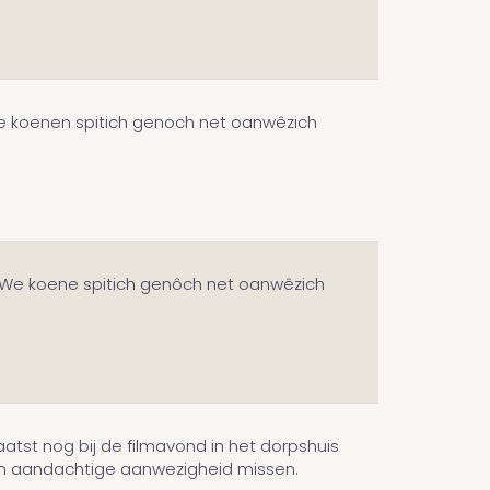
. We koenen spitich genoch net oanwêzich
ie. We koene spitich genôch net oanwêzich
atst nog bij de filmavond in het dorpshuis
ge en aandachtige aanwezigheid missen.