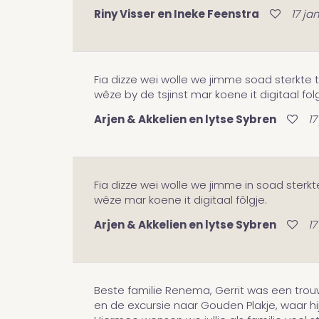
Riny Visser en Ineke Feenstra
17 ja
Fia dizze wei wolle we jimme soad sterkte t
wêze by de tsjinst mar koene it digitaal folg
Arjen & Akkelien en lytse Sybren
17
Fia dizze wei wolle we jimme in soad sterkt
wêze mar koene it digitaal fôlgje.
Arjen & Akkelien en lytse Sybren
17
Beste familie Renema, Gerrit was een trouw
en de excursie naar Gouden Plakje, waar hij