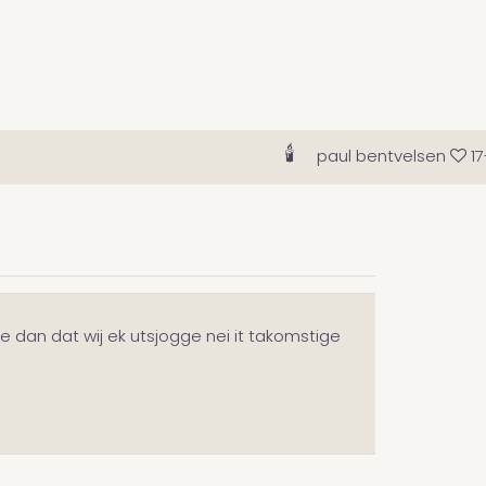
🕯
paul bentvelsen
17-0
e dan dat wij ek utsjogge nei it takomstige