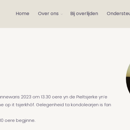
Home
Over ons
Bij overlijden
Onderste
 jannewaris 2023 om 13.30 oere yn de Pieltsjerke yn’e
e op it tsjerkhôf. Gelegenheid ta kondolearjen is fan
.30 oere begjinne.