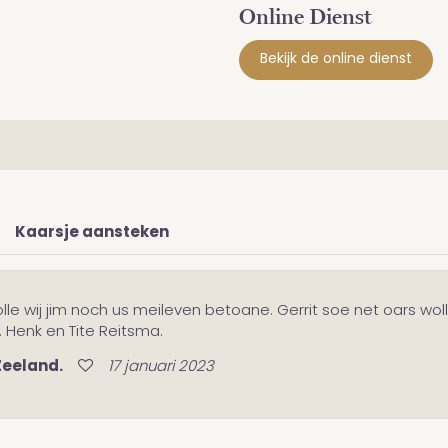
Online Dienst
Bekijk de online dienst
Kaarsje aansteken
le wij jim noch us meileven betoane. Gerrit soe net oars woll
e. Henk en Tite Reitsma.
Zeeland.
17 januari 2023