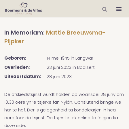
In Memoriam:
Mattie Breeuwsma-
Pijpker
Geboren:
14 mei 1945
in
Langwar
Overleden:
23 juni 2023
in
Boalsert
Uitvaartdatum:
28 juni 2023
De ôfskiedstsjinst wurdt hâlden op woansdei 28 juny om
10.30 oere yn ‘e tsjerke fan Nylân. Oanslutend bringe we
har te hof. Der is gelegenheid ta kondolearjen in heal
oere foar de tsjinst. De tsjinst is ek online te folgjen fia
dizze side.