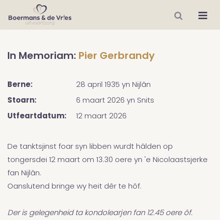
In Memoriam:
Pier Gerbrandy
Berne:
28 april 1935
yn
Nijlân
Stoarn:
6 maart 2026
yn
Snits
Utfeartdatum:
12 maart 2026
De tanktsjinst foar syn libben wurdt hâlden op
tongersdei 12 maart om 13.30 oere yn 'e Nicolaastsjerke
fan Nijlân.
Oanslutend bringe wy heit dêr te hôf.
Der is gelegenheid ta kondolearjen fan 12.45 oere ôf.