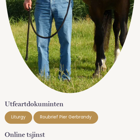
Utfeartdokuminten
Liturgy
Roubrief Pier Gerbrandy
Online tsjinst