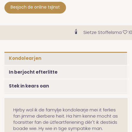
Besjoch de online tsjinst
🕯
Sietze Stoffelsma
10-
Kondolearjen
In berjocht efterlitte
Stek in kears oan
Hjirby wol ik de famylje kondolearje mei it ferlies
fan jimme dierbere heit. Ha him kenne mocht as
foarsitter fan de útfeartferiening dêr't ik destiids
boade wie. Hy wie in tige sympatike man.