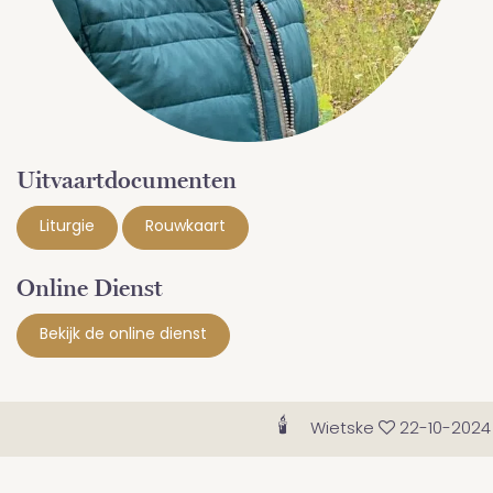
Uitvaartdocumenten
Liturgie
Rouwkaart
Online Dienst
Bekijk de online dienst
🕯
Wietske
22-10-2024