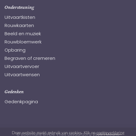
Ondersteuning
Uitvaartkisten
Rouwkaarten
Beeld en muziek
Rouwbloemwerk
Opbaring
Begraven of cremeren
Uitvaartvervoer
Uitvaartwensen
Gedenken
Gedenkpagina
Deze website maakt gebruik van cookies. Klik op
cookieverklaring
© Boermans en De Vries Uitvaartzorg 2026
|
Moune