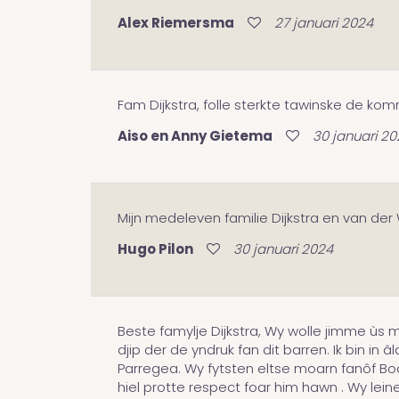
Alex Riemersma
27 januari 2024
Fam Dijkstra, folle sterkte tawinske de ko
Aiso en Anny Gietema
30 januari 2
Mijn medeleven familie Dijkstra en van 
Hugo Pilon
30 januari 2024
Beste famylje Dijkstra, Wy wolle jimme ùs 
djip der de yndruk fan dit barren. Ik bin in
Parregea. Wy fytsten eltse moarn fanôf Boals
hiel protte respect foar him hawn . Wy lein