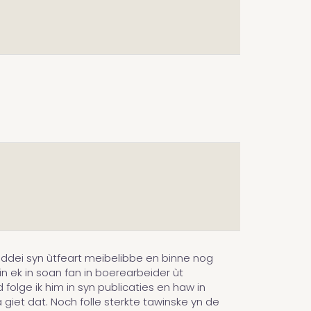
iddei syn ùtfeart meibelibbe en binne nog
in ek in soan fan in boerearbeider ùt
 folge ik him in syn publicaties en haw in
 giet dat. Noch folle sterkte tawinske yn de