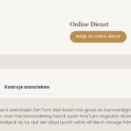
Online Dienst
Bekijk de online dienst
Kaarsje aansteken
ei it weireitsjen fan Tom. Myn kaart mei groet en bemoediging
ân, mar mei bewûndering haw ik sjoen hoe't jim tegearre dizze
 ik dy ta, dat der altyd Ljocht wêze sil! Mei in stevige hân e