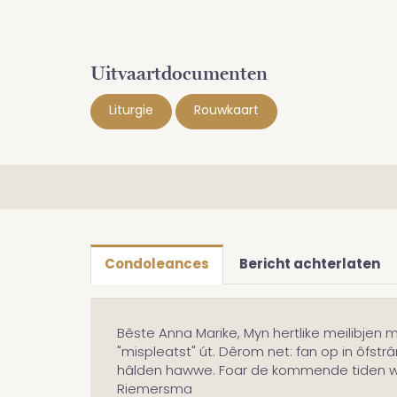
Uitvaartdocumenten
Liturgie
Rouwkaart
Condoleances
Bericht achterlaten
Bêste Anna Marike, Myn hertlike meilibjen m
"mispleatst" út. Dêrom net: fan op in ôfstr
hâlden hawwe. Foar de kommende tiden winskje
Riemersma