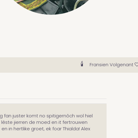
🕯
Fransien Volgenant
3
 fan juster komt no spitigernôch wol hiel
 lêste jierren de moed en it fertrouwen
n in hertlike groet, ek foar Thialda! Alex