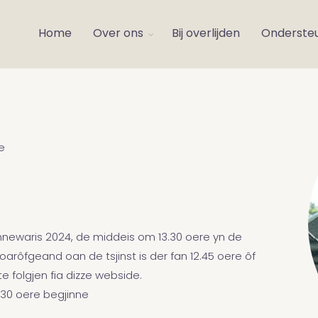
Home
Over ons
Bij overlijden
Onderste
e
jannewaris 2024, de middeis om 13.30 oere yn de
Foarôfgeand oan de tsjinst is der fan 12.45 oere ôf
te folgjen fia dizze webside.
3:30 oere begjinne