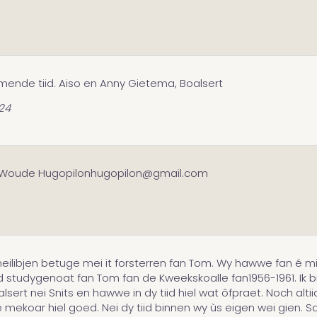
mmende tiid. Aiso en Anny Gietema, Boalsert
024
der Woude Hugopilonhugopilon@gmail.com
meilibjen betuge mei it forsterren fan Tom. Wy hawwe fan é m
 âld studygenoat fan Tom fan de Kweekskoalle fan1956-1961. Ik b
ert nei Snits en hawwe in dy tiid hiel wat ôfpraet. Noch altiid
e mekoar hiel goed. Nei dy tiid binnen wy ùs eigen wei gien. Sa