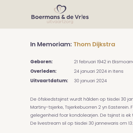
In Memoriam:
Thom Dijkstra
Geboren:
21 februari 1942
in
Eksmoarr
Overleden:
24 januari 2024
in
Itens
Uitvaartdatum:
30 januari 2024
De ôfskiedstsjinst wurdt hâlden op tiisdei 30 
Martiny-tsjerke, Tsjerkebuorren 2 yn Easterein. 
gelegenheid foar kondolearjen. De tsjinst is ek 
De livestream sil op tiisdei 30 jannewaris om 1