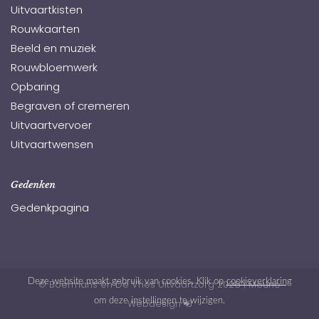
Uitvaartkisten
Rouwkaarten
Beeld en muziek
Rouwbloemwerk
Opbaring
Begraven of cremeren
Uitvaartvervoer
Uitvaartwensen
Gedenken
Gedenkpagina
Deze website maakt gebruik van cookies. Klik op
cookieverklaring
© Boermans en De Vries Uitvaartzorg 2026
|
Moune
om deze instellingen te wijzigen.
Webdesign