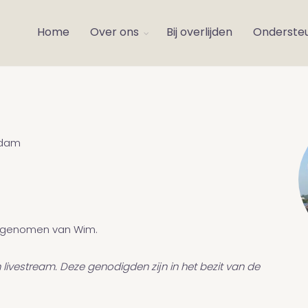
Home
Over ons
Bij overlijden
Onderste
edam
id genomen van Wim.
 livestream. Deze genodigden zijn in het bezit van de