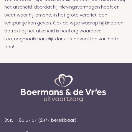
het afscheid, doordat hij inlevingsvermogen heeft en
weet waar hij iemand, in het grote verdriet, een
lichtpuntje kan geven. Ook de wijze waarop hij kinderen
betrekt bij het afscheid is heel erg waardevol!
Leo, nogmaals hartelijk dank!!! Ik beveel Leo van harte
aan!
0515 – 85 57 57
(24/7 bereikbaar)