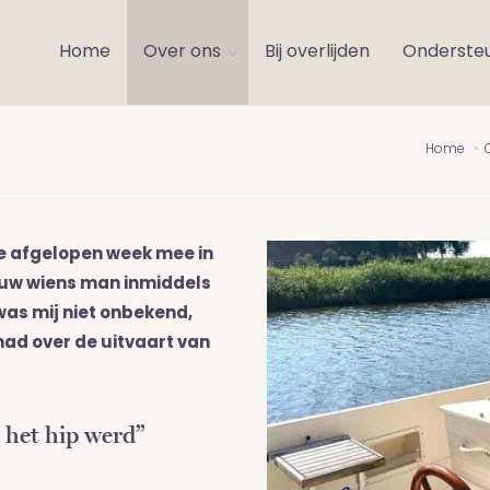
Home
Over ons
Bij overlijden
Onderste
Home
 de afgelopen week mee in
uw wiens man inmiddels
was mij niet onbekend,
d over de uitvaart van
 het hip werd”